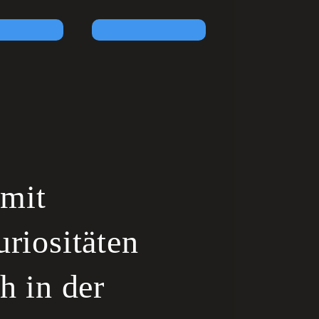
 mit
riositäten
h in der